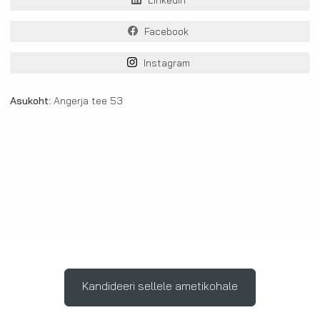
LinkedIn
Facebook
Instagram
Asukoht:
Angerja tee 53
Kandideeri sellele ametikohale