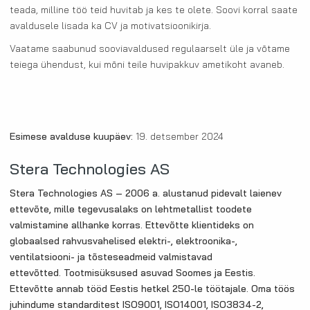
teada, milline töö teid huvitab ja kes te olete. Soovi korral saate
avaldusele lisada ka CV ja motivatsioonikirja.
Vaatame saabunud sooviavaldused regulaarselt üle ja võtame
teiega ühendust, kui mõni teile huvipakkuv ametikoht avaneb.
Esimese avalduse kuupäev:
19. detsember 2024
Stera Technologies AS
Stera Technologies AS – 2006 a. alustanud pidevalt laienev
ettevõte, mille tegevusalaks on lehtmetallist toodete
valmistamine allhanke korras. Ettevõtte klientideks on
globaalsed rahvusvahelised elektri-, elektroonika-,
ventilatsiooni- ja tõsteseadmeid valmistavad
ettevõtted. Tootmisüksused asuvad Soomes ja Eestis.
Ettevõtte annab tööd Eestis hetkel 250-le töötajale.
Oma töös
juhindume standarditest ISO9001,
ISO14001, ISO3834-2,