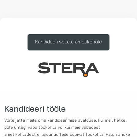
Kandideeri sellele ametikohale
Kandideeri tööle
Võite jätta meile oma kandideerimise avalduse, kui meil hetkel
pole ühtegi vaba töökohta või kui meie vabadest
ametikohtadest ei leidunud teile sobivat töökohta. Palun andke