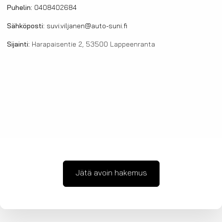
Puhelin:
0408402684
Sähköposti:
suvi.viljanen@auto-suni.fi
Sijainti:
Harapaisentie 2, 53500 Lappeenranta
Jätä avoin hakemus