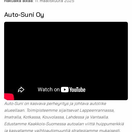
Hakuaika alkaa:
11. maaliskuuta 2025
Auto-Suni Oy
Auto-Suni on kasvava perheyritys ja johtava autoliike
alueellaan. Toimipisteemme sijaitsevat Lappeenrannassa,
Imatralla, Kotkassa, Kouvolassa, Lahdessa ja Vantaalla.
Edustamme Kaakkois-Suomessa autoalan viittä huippumerkkiä
ja kasvatamme vaihtoautomyyntiä strategiamme mukaisesti.