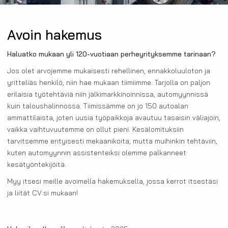
Avoin hakemus
Haluatko mukaan yli 120-vuotiaan perheyrityksemme tarinaan?
Jos olet arvojemme mukaisesti rehellinen, ennakkoluuloton ja
yritteliäs henkilö, niin hae mukaan tiimiimme. Tarjolla on paljon
erilaisia työtehtäviä niin jälkimarkkinoinnissa, automyynnissä
kuin taloushalinnossa. Tiimissämme on jo 150 autoalan
ammattilaista, joten uusia työpaikkoja avautuu tasaisin väliajoin,
vaikka vaihtuvuutemme on ollut pieni. Kesälomituksiin
tarvitsemme erityisesti mekaanikoita, mutta muihinkin tehtäviin,
kuten automyynnin assistenteiksi olemme palkanneet
kesätyöntekijöitä.
Myy itsesi meille avoimella hakemuksella, jossa kerrot itsestäsi
ja liität CV:si mukaan!