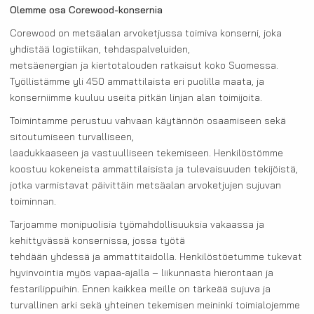
Olemme osa Corewood-konsernia
Corewood on metsäalan arvoketjussa toimiva konserni, joka
yhdistää logistiikan, tehdaspalveluiden,
metsäenergian ja kiertotalouden ratkaisut koko Suomessa.
Työllistämme yli 450 ammattilaista eri puolilla maata, ja
konserniimme kuuluu useita pitkän linjan alan toimijoita.
Toimintamme perustuu vahvaan käytännön osaamiseen sekä
sitoutumiseen turvalliseen,
laadukkaaseen ja vastuulliseen tekemiseen. Henkilöstömme
koostuu kokeneista ammattilaisista ja tulevaisuuden tekijöistä,
jotka varmistavat päivittäin metsäalan arvoketjujen sujuvan
toiminnan.
Tarjoamme monipuolisia työmahdollisuuksia vakaassa ja
kehittyvässä konsernissa, jossa työtä
tehdään yhdessä ja ammattitaidolla. Henkilöstöetumme tukevat
hyvinvointia myös vapaa-ajalla – liikunnasta hierontaan ja
festarilippuihin. Ennen kaikkea meille on tärkeää sujuva ja
turvallinen arki sekä yhteinen tekemisen meininki toimialojemme