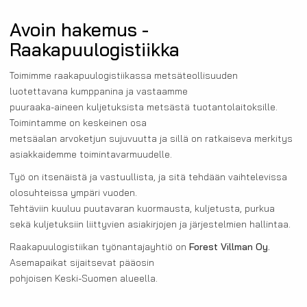
Avoin hakemus -
Raakapuulogistiikka
Toimimme raakapuulogistiikassa metsäteollisuuden
luotettavana kumppanina ja vastaamme
puuraaka-aineen kuljetuksista metsästä tuotantolaitoksille.
Toimintamme on keskeinen osa
metsäalan arvoketjun sujuvuutta ja sillä on ratkaiseva merkitys
asiakkaidemme toimintavarmuudelle.
Työ on itsenäistä ja vastuullista, ja sitä tehdään vaihtelevissa
olosuhteissa ympäri vuoden.
Tehtäviin kuuluu puutavaran kuormausta, kuljetusta, purkua
sekä kuljetuksiin liittyvien asiakirjojen ja järjestelmien hallintaa.
Raakapuulogistiikan työnantajayhtiö on
Forest Villman Oy.
Asemapaikat sijaitsevat pääosin
pohjoisen Keski-Suomen alueella.